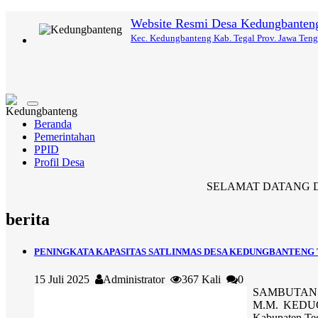
Website Resmi Desa Kedungbanten
Kec. Kedungbanteng Kab. Tegal Prov. Jawa Ten
Toggle
navigation
Beranda
Pemerintahan
PPID
Profil Desa
SELAMAT DATANG DI WEBSI
berita
PENINGKATA KAPASITAS SATLINMAS DESA KEDUNGBANTENG T
15 Juli 2025
Administrator
367 Kali
0
SAMBUTAN 
M.M. KEDUGB
Kabupaten Teg