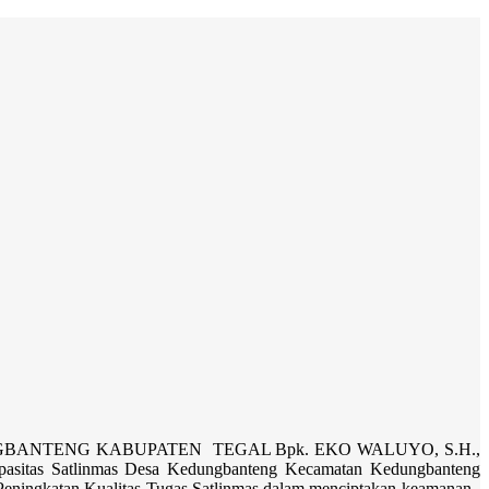
ANTENG KABUPATEN TEGAL Bpk. EKO WALUYO, S.H.,
itas Satlinmas Desa Kedungbanteng Kecamatan Kedungbanteng
Peningkatan Kualitas Tugas Satlinmas dalam menciptakan keamanan ,