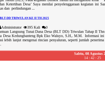
dan Ketertiban Desa’ Saya menilai penyelenggaraan kegiatan ini S
as dan perlindungan ...
LT-DD TRIWULAN KE II TH 2025
Administrator
395 Kali
0
antuan Langsung Tunai Dana Desa (BLT DD) Triwulan Tahap II Thn
la Desa Kedungbanteng Bpk Eko Waluyo, S.H,. M.M. Informasi ini me
si lebih lanjut mengenai rincian penyaluran, seperti jumlah peneri
.
Sabtu, 08 Agustus 
14 : 42 : 26