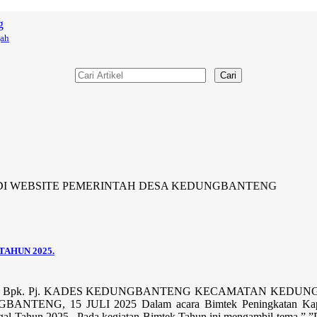
g
gah
Cari
TE PEMERINTAH DESA KEDUNGBANTENG
AHUN 2025.
Bpk. Pj. KADES KEDUNGBANTENG KECAMATAN KEDUNGB
ANTENG, 15 JULI 2025 Dalam acara Bimtek Peningkatan Kapas
al Tahun 2025,. Pada kegiatan Bimtek Tahun ini mengambil tema ” ”